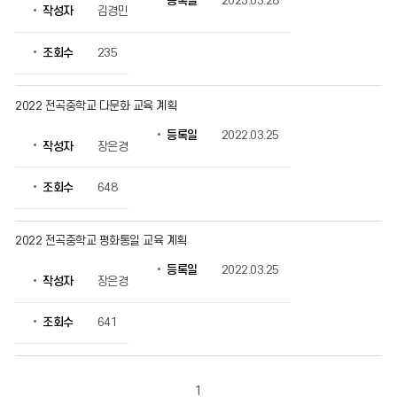
등록일
2023.03.28
작성자
김경민
육
의
게
조회수
235
시
물
번
2022 전곡중학교 다문화 교육 계획
호,
등록일
2022.03.25
제
작성자
장은경
목,
작
조회수
648
성
자,
등
2022 전곡중학교 평화통일 교육 계획
록
일,
등록일
2022.03.25
조
작성자
장은경
회
수
조회수
641
정
보
를
확
1