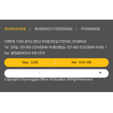
인
할
수
있
습
니
개인정보처리방침
영상정보처리기기운영관리방침
저작권보호방침
다.
우편번호 11025 경기도 연천군 전곡읍 전은길 21(전곡리, 전곡중학교)
Tel : 교무실 : 031-832-2224 (08:40-16:40) 행정실 : 031-832-2223 (08:40-16:40) |
Fax : 행정실(FAX)031-832-2278
Today
222명
Total
503510명
▼
Select Language
Copyright © Gyeonggido Office of Education, All Right Reserved.