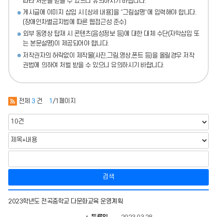
따라 처분
을 받을 수 있으니 유의하시기 바랍니다.
게시글에 이미지 삽입 시 [상세 내용]을 “그림설명”에 입력해야 합니다.
(장애인차별금지법에 따른 웹접근성 준수)
외부 동영상 탑재 시 콘텐츠(음성정보 등)에 대한 대체 수단(자막삽입 또
는 본문설명)이 제공되어야 합니다.
저작권자의 허락없이 제작물(사진,그림,영상,폰트 등)을 올릴경우 저작
권법에 의하여 처벌 받을 수 있으니 유의하시기 바랍니다.
전체
3
건
1
/1페이지
검색
계
2023학년도 전곡중학교 다문화교육 운영계획
기
교