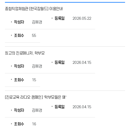
드
종합직업체험관 [한국잡월드] 이용안내
림
레
등록일
2026.05.22
작성자
김혜경
터
의
게
조회수
55
시
물
번
최고의 진로매니저, 학부모
호,
등록일
2026.04.15
제
작성자
김혜경
목,
작
조회수
15
성
자,
등
[진로교육 라디오 캠페인] '학부모들은 왜'
록
일,
등록일
2026.04.15
조
작성자
김혜경
회
수
조회수
16
정