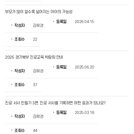
보
를
부모가 많이 알수록 넓어지는 아이의 가능성
확
인
등록일
2026.04.15
작성자
김혜경
할
수
있
조회수
22
습
니
다.
2025 경기북부 진로교육 박람회 안내
등록일
2025.06.20
작성자
김혜경
조회수
37
진로 서사 만들기 3편: 진로 서사를 기록하면 어떤 효과가 있나요?
등록일
2025.03.18
작성자
김혜경
조회수
44