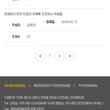
또래보다 먼저 직업의 세계에 도전하는 학생들
등록일
2024.05.13
작성자
김혜경
조회수
61
1
개인정보처리방침
영상정보처리기기운영관리방침
저작권보호방침
우편번호 11025 경기도 연천군 전곡읍 전은길 21(전곡리, 전곡중학교)
Tel : 교무실 : 031-832-2224 (08:40-16:40) 행정실 : 031-832-2223 (08:40-16:40) |
Fax : 행정실(FAX)031-832-2278