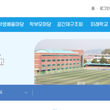
홈
로그인
학생배움마당
학부모마당
공간재구조화
미래학교
육