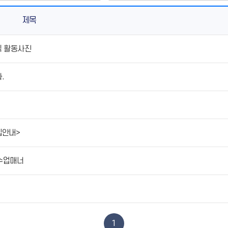
제목
식 활동사진
.
집안내>
격수업매너
1