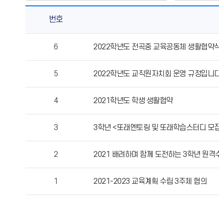
번호
지
6
2022학년도 전곡중 교육공동체 생활협약
역
협
5
2022학년도 교직원자치회 운영 규정입니다
력
교
육
4
2021학년도 학생 생활협약
의
게
3
3학년 <또래멘토링 및 또래학습스터디 모
시
물
2
2021 배려하며 함께 도전하는 3학년 원
번
호,
제
1
2021-2023 교육계획 수립 3주체 협의
목,
작
성