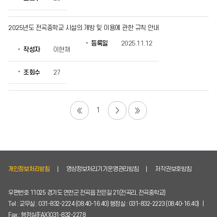
2025년도 전곡중학교 시설의 개방 및 이용에 관한 규칙 안내
등록일
2025.11.12
작성자
이현채
조회수
27
1
개인정보처리방침
영상정보처리기기운영관리방침
저작권보호방침
우편번호 11025 경기도 연천군 전곡읍 전은길 21(전곡리, 전곡중학교)
Tel : 교무실 : 031-832-2224 (08:40-16:40) 행정실 : 031-832-2223 (08:40-16:40) |
Fax : 행정실(FAX)031-832-2278