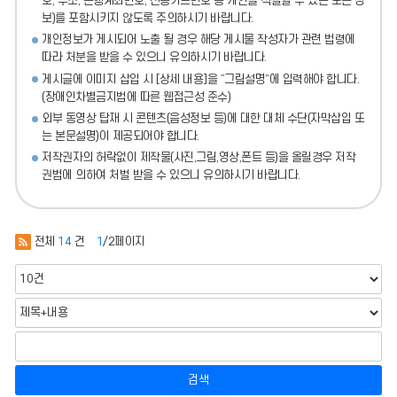
호, 주소, 은행계좌번호, 신용카드번호 등 개인을 식별할 수 있는 모든 정
보)를 포함시키지 않도록 주의
하시기 바랍니다.
개인정보가 게시되어 노출 될 경우 해당 게시물 작성자가 관련 법령에
따라 처분
을 받을 수 있으니 유의하시기 바랍니다.
게시글에 이미지 삽입 시 [상세 내용]을 “그림설명”에 입력해야 합니다.
(장애인차별금지법에 따른 웹접근성 준수)
외부 동영상 탑재 시 콘텐츠(음성정보 등)에 대한 대체 수단(자막삽입 또
는 본문설명)이 제공되어야 합니다.
저작권자의 허락없이 제작물(사진,그림,영상,폰트 등)을 올릴경우 저작
권법에 의하여 처벌 받을 수 있으니 유의하시기 바랍니다.
전체
14
건
1
/2페이지
검색