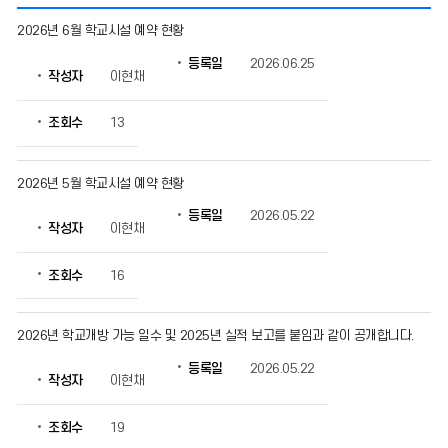
시
2026년 6월 학교시설 예약 현황
설
개
등록일
2026.06.25
작성자
이현채
방
의
게
조회수
13
시
물
번
2026년 5월 학교시설 예약 현황
호,
등록일
2026.05.22
제
작성자
이현채
목,
작
조회수
16
성
자,
등
2026년 학교개방 가능 일수 및 2025년 실적 보고를 붙임과 같이 공개합니다.
록
일,
등록일
2026.05.22
조
작성자
이현채
회
수
조회수
19
정